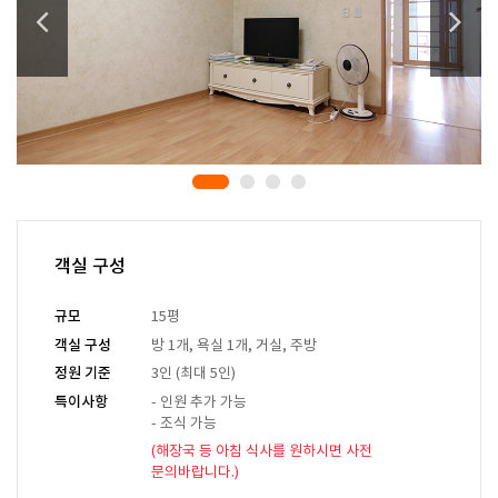
객실 구성
규모
15평
객실 구성
방 1개, 욕실 1개, 거실, 주방
정원 기준
3인 (최대 5인)
특이사항
- 인원 추가 가능
- 조식 가능
(해장국 등 아침 식사를 원하시면 사전
문의바랍니다.)