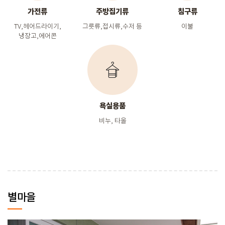
가전류
주방집기류
침구류
TV,헤어드라이기,
그릇류,접시류,수저 등
이불
냉장고,에어콘
욕실용품
비누, 타올
별마을