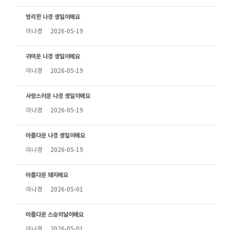
영리한 나경 생일이에요
이나경
2026-05-19
귀여운 나경 생일이에요
이나경
2026-05-19
사랑스러운 나경 생일이에요
이나경
2026-05-19
아름다운 나경 생일이에요
이나경
2026-05-19
아름다운 돼지에요
이나경
2026-05-01
아름다운 스승의날이에요
이나경
2026-05-01